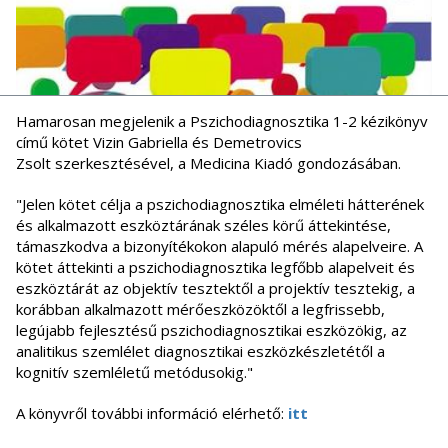
Hamarosan megjelenik a Pszichodiagnosztika 1-2 kézikönyv
című kötet Vizin Gabriella és Demetrovics
Zsolt szerkesztésével, a Medicina Kiadó gondozásában.
"Jelen kötet célja a pszichodiagnosztika elméleti hátterének
és alkalmazott eszköztárának széles körű áttekintése,
támaszkodva a bizonyítékokon alapuló mérés alapelveire. A
kötet áttekinti a pszichodiagnosztika legfőbb alapelveit és
eszköztárát az objektív tesztektől a projektív tesztekig, a
korábban alkalmazott mérőeszközöktől a legfrissebb,
legújabb fejlesztésű pszichodiagnosztikai eszközökig, az
analitikus szemlélet diagnosztikai eszközkészletétől a
kognitív szemléletű metódusokig."
A könyvről további információ elérhető:
itt