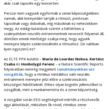
akár csak tapsolni egy koncerten.
Persze nem vagyunk egyformák a zenei képességekben:
vannak, akik könnyedén tartják a ritmust, pontosan
tapsolnak vagy dobolnak, míg másoknak ez nehezebben
megy. Az eddigi kutatások szerint a háttérben a
szaknyelvben
neurális entrainment
nek nevezett folyamat áll,
döntően ennek minősége szabja meg, hogy agyunk
mennyire képes szinkronizálódni a ritmushoz. De valóban
ilyen egyszerű ez?
Az ELTE PPK kutatói –
Maria de Lourdes Noboa
,
Kertész
Csaba
és
Honbolygó Ferenc
– a Nature Scientific Reports
folyóiratban nemrég megjelent
tanulmányukban azt
vizsgálták,
hogy a ritmikus mintákhoz való neurális
entrainment mennyire jelzi előre a szinkronizációs
készséget felnőtteknél. Ehhez olyan kognitív jellemzőket is
vizsgáltak, mint a munkamemória és a zenei képzettség.
A vizsgálat során EEG segítségével mérték a résztvevők
agyi aktivitását, miközben ők rövid, ritmikus zenei