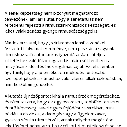
A zenei képzettség nem bizonyult meghatározó
tényezőnek, ami arra utal, hogy a zenetanulás nem
feltétlenül fejleszti a ritmusszinkronizációs készséget, és
lehet valaki zenész gyenge ritmuskészséggel is.
Mindez arra utal, hogy „szinkronban lenni” a zenével
összetett folyamat eredménye, nem pusztán az agyunk
ritmushoz való automatikus igazodása. Az erőteljes
lüktetéshez való túlzott igazodás akár csökkentheti is
mozgásaink időzítésének rugalmasságát. Ezzel szemben
úgy tűnik, hogy a jó emlékezeti működés fontosabb
szerepet játszik a ritmushoz való sikeres alkalmazkodásban,
mint korábban gondoltuk.
A kutatás új nézőpontot kínál a ritmusérzék megértéséhez,
és rámutat arra, hogy ez egy összetett, többféle területet
érintő képesség. Mivel egyes fejlődési zavarokban, mint
például a diszlexia, a dadogás vagy a figyelemzavar,
gyakran sérül a ritmusérzék, annak mélyebb megértése
lehetőséget adhat arra, hogy célzott ritmusfejlesztéssel ne