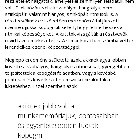
részleteket hallgattak, amelyekkel semmilyen feladatuk nem
volt. Ezek között voltak szabályos hangsúlyú, nem
szinkópált, valamint hiányos, szinkópált ritmusok is. A
résztvevőknek ezt követően metronóm által játszott
ütemre ujjukkal kopogniuk kellett, hogy felmérhessék a
ritmikai képességeiket. A kutatók vizsgálták a résztvevők
rövid távú emlékezetét is. Azt már korábban számba vették,
ki rendelkezik zenei képzettséggel.
Meglepő eredmény született: azok, akiknek agya jobban
követte a szabályos, hangsúlyos ritmusokat, gyengébben
teljesítettek a kopogási feladatban, vagyis kevésbé
pontosan és következetesen szinkronizálódtak a
lüktetéshez. Ezzel szemben azok,
akiknek jobb volt a
munkamemóriájuk, pontosabban
és egyenletesebben tudtak
kopogni.