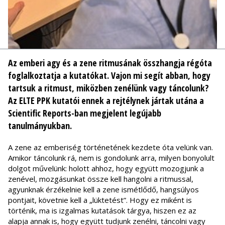
Az emberi agy és a zene ritmusának összhangja régóta
foglalkoztatja a kutatókat. Vajon mi segít abban, hogy
tartsuk a ritmust, miközben zenélünk vagy táncolunk?
Az ELTE PPK kutatói ennek a rejtélynek jártak utána a
Scientific Reports-ban megjelent legújabb
tanulmányukban.
A zene az emberiség történetének kezdete óta velünk van.
Amikor táncolunk rá, nem is gondolunk arra, milyen bonyolult
dolgot művelünk: holott ahhoz, hogy együtt mozogjunk a
zenével, mozgásunkat össze kell hangolni a ritmussal,
agyunknak érzékelnie kell a zene ismétlődő, hangsúlyos
pontjait, követnie kell a „lüktetést”. Hogy ez miként is
történik, ma is izgalmas kutatások tárgya, hiszen ez az
alapja annak is, hogy együtt tudjunk zenélni, táncolni vagy