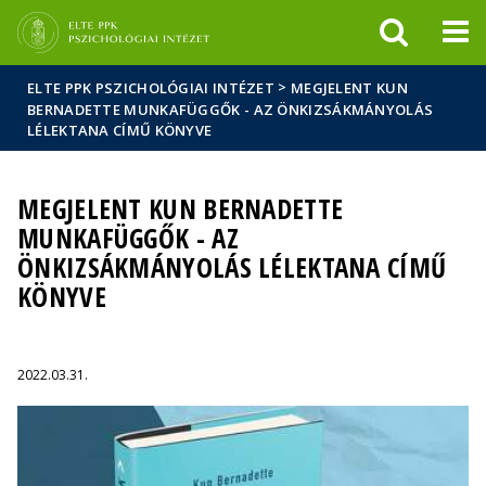
Események
ELTE a
Hírek
sajtóban
>
ELTE PPK PSZICHOLÓGIAI INTÉZET
MEGJELENT KUN
BERNADETTE MUNKAFÜGGŐK - AZ ÖNKIZSÁKMÁNYOLÁS
LÉLEKTANA CÍMŰ KÖNYVE
MEGJELENT KUN BERNADETTE
MUNKAFÜGGŐK - AZ
ÖNKIZSÁKMÁNYOLÁS LÉLEKTANA CÍMŰ
KÖNYVE
2022.03.31.