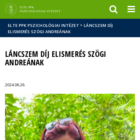
Események
ELTE a
Hírek
sajtóban
>
ELTE PPK PSZICHOLÓGIAI INTÉZET
LÁNCSZEM DÍJ
ELISMERÉS SZÖGI ANDREÁNAK
LÁNCSZEM DÍJ ELISMERÉS SZÖGI
ANDREÁNAK
2024.06.26.