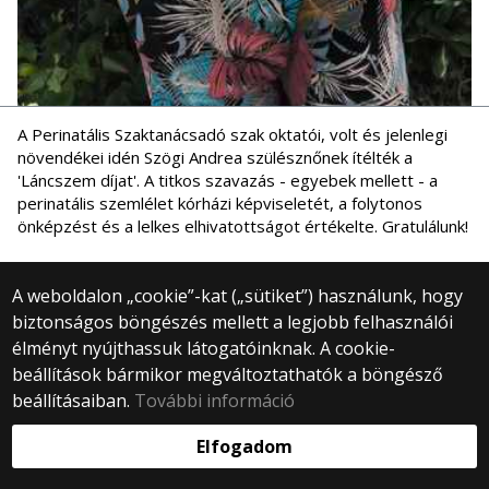
A Perinatális Szaktanácsadó szak oktatói, volt és jelenlegi
növendékei idén Szögi Andrea szülésznőnek ítélték a
'Láncszem díjat'. A titkos szavazás - egyebek mellett - a
perinatális szemlélet kórházi képviseletét, a folytonos
önképzést és a lelkes elhivatottságot értékelte. Gratulálunk!
A weboldalon „cookie”-kat („sütiket”) használunk, hogy
biztonságos böngészés mellett a legjobb felhasználói
© 2025 Eötvös Loránd Tudományegyetem
élményt nyújthassuk látogatóinknak. A cookie-
Minden jog fenntartva.
beállítások bármikor megváltoztathatók a böngésző
1053 Budapest, Egyetem tér 1–3.
Központi telefonszám: +36 1 411 6500
beállításaiban.
További információ
Webfejlesztés:
Elfogadom