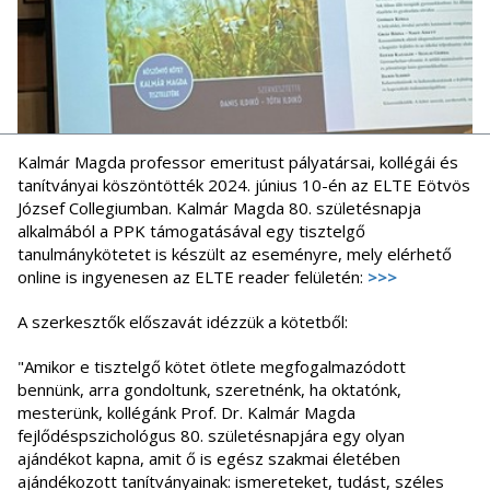
Kalmár Magda professor emeritust pályatársai, kollégái és
tanítványai köszöntötték 2024. június 10-én az ELTE Eötvös
József Collegiumban. Kalmár Magda 80. születésnapja
alkalmából a PPK támogatásával egy tisztelgő
tanulmánykötetet is készült az eseményre, mely elérhető
online is ingyenesen az ELTE reader felületén:
>>>
A szerkesztők előszavát idézzük a kötetből:
"Amikor e tisztelgő kötet ötlete megfogalmazódott
bennünk, arra gondoltunk, szeretnénk, ha oktatónk,
mesterünk, kollégánk Prof. Dr. Kalmár Magda
fejlődéspszichológus 80. születésnapjára egy olyan
ajándékot kapna, amit ő is egész szakmai életében
ajándékozott tanítványainak: ismereteket, tudást, széles