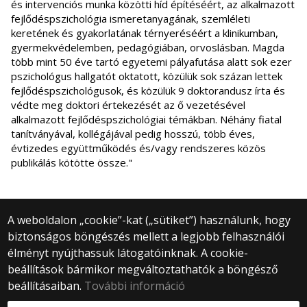
és intervenciós munka közötti híd építéséért, az alkalmazott
fejlődéspszichológia ismeretanyagának, szemléleti
keretének és gyakorlatának térnyeréséért a klinikumban,
gyermekvédelemben, pedagógiában, orvoslásban. Magda
több mint 50 éve tartó egyetemi pályafutása alatt sok ezer
pszichológus hallgatót oktatott, közülük sok százan lettek
fejlődéspszichológusok, és közülük 9 doktorandusz írta és
védte meg doktori értekezését az ő vezetésével
alkalmazott fejlődéspszichológiai témákban. Néhány fiatal
tanítványával, kollégájával pedig hosszú, több éves,
évtizedes együttműködés és/vagy rendszeres közös
publikálás kötötte össze."
A weboldalon „cookie”-kat („sütiket”) használunk, hogy
biztonságos böngészés mellett a legjobb felhasználói
© 2025 Eötvös Loránd Tudományegyetem
élményt nyújthassuk látogatóinknak. A cookie-
Minden jog fenntartva.
beállítások bármikor megváltoztathatók a böngésző
1053 Budapest, Egyetem tér 1–3.
Központi telefonszám: +36 1 411 6500
beállításaiban.
További információ
Webfejlesztés: