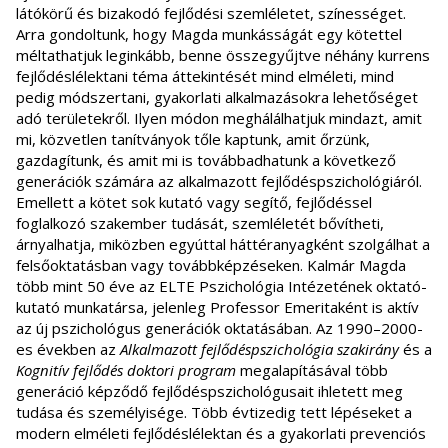
látókörű és bizakodó fejlődési szemléletet, színességet.
Arra gondoltunk, hogy Magda munkásságát egy kötettel
méltathatjuk leginkább, benne összegyűjtve néhány kurrens
fejlődéslélektani téma áttekintését mind elméleti, mind
pedig módszertani, gyakorlati alkalmazásokra lehetőséget
adó területekről. Ilyen módon meghálálhatjuk mindazt, amit
mi, közvetlen tanítványok tőle kaptunk, amit őrzünk,
gazdagítunk, és amit mi is továbbadhatunk a következő
generációk számára az alkalmazott fejlődéspszichológiáról.
Emellett a kötet sok kutató vagy segítő, fejlődéssel
foglalkozó szakember tudását, szemléletét bővítheti,
árnyalhatja, miközben egyúttal háttéranyagként szolgálhat a
felsőoktatásban vagy továbbképzéseken. Kalmár Magda
több mint 50 éve az ELTE Pszichológia Intézetének oktató-
kutató munkatársa, jelenleg Professor Emeritaként is aktív
az új pszichológus generációk oktatásában. Az 1990–2000-
es években az
Alkalmazott fejlődéspszichológia
szakirány
és a
Kognitív fejlődés doktori program
megalapításával több
generáció képződő fejlődéspszichológusait ihletett meg
tudása és személyisége. Több évtizedig tett lépéseket a
modern elméleti fejlődéslélektan és a gyakorlati prevenciós