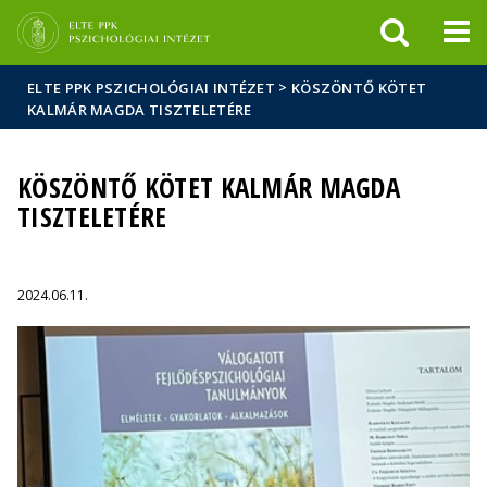
Események
ELTE a
Hírek
sajtóban
>
ELTE PPK PSZICHOLÓGIAI INTÉZET
KÖSZÖNTŐ KÖTET
KALMÁR MAGDA TISZTELETÉRE
KÖSZÖNTŐ KÖTET KALMÁR MAGDA
TISZTELETÉRE
2024.06.11.