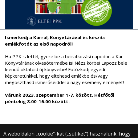
Ismerkedj a Karral, Könyvtárával és készíts
emlékfotót az első napodról!
Ha PPK-s lettél, gyere be a beiratkozási napodon a Kar
Könyvtárának olvasótermébe is! Nézz körbe! Lapozz bele
leendő oktatóid új könyveibe! Fotózkodj egyedi
képkeretünkkel, hogy eltehesd emlékbe és/vagy
megoszthasd ismerőseiddel a nagy esemény élményét!
Várunk 2023. szeptember 1-7. között. Hétfőtől
péntekig 8.00-16.00 között.
A weboldalon „cookie”-kat („sütiket”) használunk, hogy