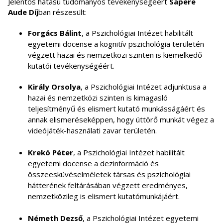
Jelentős hatású tudományos tevékenységéért
Sapere
Aude Díj
ban
részesült:
Forgács Bálint
, a Pszichológiai Intézet habilitált
egyetemi docense a kognitív pszichológia területén
végzett hazai és nemzetközi szinten is kiemelkedő
kutatói tevékenységéért.
Király Orsolya
, a Pszichológiai Intézet adjunktusa a
hazai és nemzetközi szinten is kimagasló
teljesítményű és elismert kutató munkásságáért és
annak elismeréseképpen, hogy úttörő munkát végez a
videójáték-használati zavar területén.
Krekó Péter
, a Pszichológiai Intézet habilitált
egyetemi docense a dezinformáció és
összeesküvéselméletek társas és pszichológiai
hátterének feltárásában végzett eredményes,
nemzetközileg is elismert kutatómunkájáért.
Németh Dezső
, a Pszichológiai Intézet egyetemi