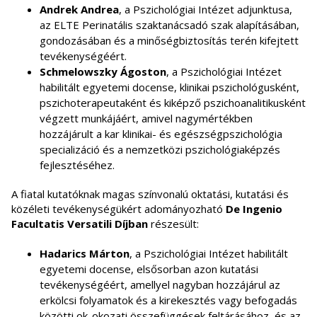
Andrek Andrea
, a Pszichológiai Intézet adjunktusa,
az ELTE Perinatális szaktanácsadó szak alapításában,
gondozásában és a minőségbiztosítás terén kifejtett
tevékenységéért.
Schmelowszky Ágoston
, a Pszichológiai Intézet
habilitált egyetemi docense, klinikai pszichológusként,
pszichoterapeutaként és kiképző pszichoanalitikusként
végzett munkájáért, amivel nagymértékben
hozzájárult a kar klinikai- és egészségpszichológia
specializáció és a nemzetközi pszichológiaképzés
fejlesztéséhez.
A fiatal kutatóknak magas színvonalú oktatási, kutatási és
közéleti tevékenységükért adományozható
De Ingenio
Facultatis Versatili Díjban
részesült:
Hadarics Márton
, a Pszichológiai Intézet habilitált
egyetemi docense, elsősorban azon kutatási
tevékenységéért, amellyel nagyban hozzájárul az
erkölcsi folyamatok és a kirekesztés vagy befogadás
közötti ok-okozati összefüggések feltárásához, és az