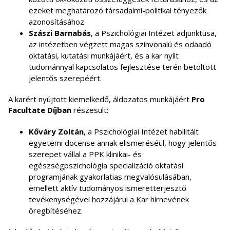
ezeket meghatározó társadalmi-politikai tényezők
azonosításához.
Szászi Barnabás
, a Pszichológiai Intézet adjunktusa,
az intézetben végzett magas színvonalú és odaadó
oktatási, kutatási munkájáért, és a kar nyílt
tudománnyal kapcsolatos fejlesztése terén betöltött
jelentős szerepéért.
A karért nyújtott kiemelkedő, áldozatos munkájáért
Pro
Facultate Díjban
részesült:
Kőváry Zoltán
, a Pszichológiai Intézet habilitált
egyetemi docense annak elismeréséül, hogy jelentős
szerepet vállal a PPK klinikai- és
egészségpszichológia specializáció oktatási
programjának gyakorlatias megvalósulásában,
emellett aktív tudományos ismeretterjesztő
tevékenységével hozzájárul a Kar hírnevének
öregbítéséhez.