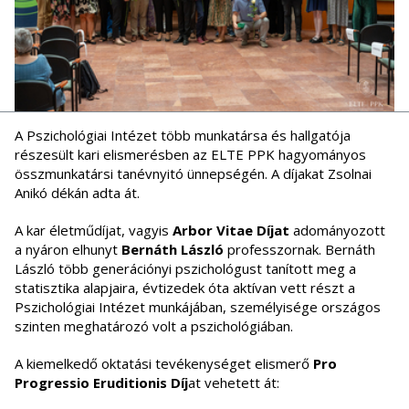
A Pszichológiai Intézet több munkatársa és hallgatója
részesült kari elismerésben az ELTE PPK hagyományos
összmunkatársi tanévnyitó ünnepségén. A díjakat Zsolnai
Anikó dékán adta át.
A kar életműdíjat, vagyis
Arbor Vitae Díjat
adományozott
a nyáron elhunyt
Bernáth László
professzornak. Bernáth
László több generációnyi pszichológust tanított meg a
statisztika alapjaira, évtizedek óta aktívan vett részt a
Pszichológiai Intézet munkájában, személyisége országos
szinten meghatározó volt a pszichológiában.
A kiemelkedő oktatási tevékenységet elismerő
Pro
Progressio Eruditionis Díj
at vehetett át: