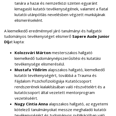
tanára a hazai és nemzetközi szinten egyaránt
kimagasló kutatói tevékenységének, valamint a fiatal
kutatói utánpótlás nevelésben végzett munkájának
elismeréseként.
A kiemelkedő eredménnyel járó tanulmányi és hallgatói
tudományos tevékenységet elismerő
Sapere Aude Junior
Díj
at kapta:
Kolozsvári Márton
mesterszakos hallgató
kiemelkedő tudománynépszerűsítési és kutatási
tevékenysége elismeréséül.
Mustafa Yildirim
alapszakos hallgató, kiemelkedő
kutatói tevékenységért, továbbá a Trauma és
Fájdalom Pszichofiziológiája Kutatócsoport
rendszerének kialakításában való részvételért és a
kutatócsoport által vezetett mentorprogram
vezetéséért.
Nagy Cintia Anna
alapszakos hallgató, az egyetemi
kötelező tanulmányokat messze meghaladó kutatói
tevékenységért és tudományos publikációban való