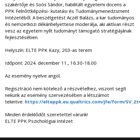
szakértője és Soós Sándor, habilitált egyetemi docens a
PPK Felnőttképzési- kutatási és Tudománymenedzsment
Intézetéből. A beszélgetést Aczél Balázs, a kar tudományos
és nemzetközi dékánhelyettese moderálja, aki aktívan részt
vesz az egyetem nyílt tudományt támogató stratégiájának
fejlesztésében.
Helyszín: ELTE PPK Kazy, 203-as terem
Időpont: 2024. december 11., 16.30-18.00
Az esemény nyelve angol.
Regisztráció nem kötelező a részvételhez, viszont segít
nekünk az esemény szervezésében a létszámot
tekintve:
https://elteppk.eu.qualtrics.com/jfe/form/SV_2t
Minden érdeklődőt szeretettel várunk!
ELTE PPK Pszichológiai Intézet