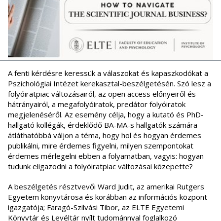
A fenti kérdésre keressük a válaszokat és kapaszkodókat a
Pszichológiai Intézet kerekasztal-beszélgetésén. Szó lesz a
folyóiratpiac változásairól, az open access előnyeiről és
hátrányairól, a megafolyóiratok, predátor folyóiratok
megjelenéséről. Az esemény célja, hogy a kutató és PhD-
hallgató kollégák, érdeklődő BA-MA-s hallgatók számára
átláthatóbbá váljon a téma, hogy hol és hogyan érdemes
publikálni, mire érdemes figyelni, milyen szempontokat
érdemes mérlegelni ebben a folyamatban, vagyis: hogyan
tudunk eligazodni a folyóiratpiac változásai közepette?
A beszélgetés résztvevői Ward Judit, az amerikai Rutgers
Egyetem könyvtárosa és korábban az információs központ
igazgatója; Faragó-Szilvási Tibor, az ELTE Egyetemi
Könyvtár és Levéltár nyílt tudománnyal foglalkozó