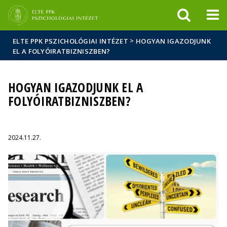
Események
ELTE a
Hírek
sajtóban
>
ELTE PPK PSZICHOLÓGIAI INTÉZET
HOGYAN IGAZODJUNK
EL A FOLYÓIRATBIZNISZBEN?
HOGYAN IGAZODJUNK EL A
FOLYÓIRATBIZNISZBEN?
2024.11.27.