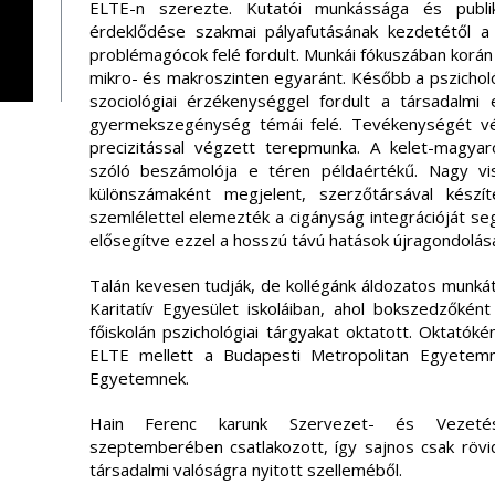
ELTE-n szerezte. Kutatói munkássága és publik
érdeklődése szakmai pályafutásának kezdetétől a
problémagócok felé fordult. Munkái fókuszában korá
mikro- és makroszinten egyaránt. Később a pszicho
szociológiai érzékenységgel fordult a társadalmi
gyermekszegénység témái felé. Tevékenységét vég
precizitással végzett terepmunka. A kelet-magyar
szóló beszámolója e téren példaértékű. Nagy vis
különszámaként megjelent, szerzőtársával készíte
szemlélettel elemezték a cigányság integrációját se
elősegítve ezzel a hosszú távú hatások újragondolásá
Talán kevesen tudják, de kollégánk áldozatos munká
Karitatív Egyesület iskoláiban, ahol bokszedzőként 
főiskolán pszichológiai tárgyakat oktatott. Oktatók
ELTE mellett a Budapesti Metropolitan Egyetem
Egyetemnek.
Hain Ferenc karunk Szervezet- és Vezetés
szeptemberében csatlakozott, így sajnos csak rövid 
társadalmi valóságra nyitott szelleméből.