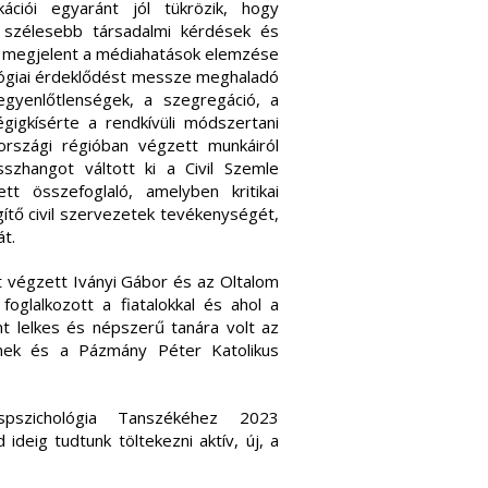
ációi egyaránt jól tükrözik, hogy
 szélesebb társadalmi kérdések és
n megjelent a médiahatások elemzése
lógiai érdeklődést messze meghaladó
 egyenlőtlenségek, a szegregáció, a
igkísérte a rendkívüli módszertani
országi régióban végzett munkáiról
szhangot váltott ki a Civil Szemle
tt összefoglaló, amelyben kritikai
gítő civil szervezetek tevékenységét,
t.
t végzett Iványi Gábor és az Oltalom
foglalkozott a fiatalokkal és ahol a
ént lelkes és népszerű tanára volt az
nek és a Pázmány Péter Katolikus
pszichológia Tanszékéhez 2023
ideig tudtunk töltekezni aktív, új, a