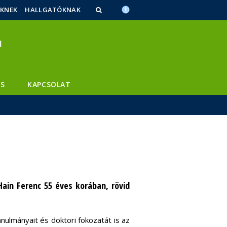
ŐKNEK
HALLGATÓKNAK
S
KAPCSOLAT
ain Ferenc 55 éves korában, rövid
ulmányait és doktori fokozatát is az