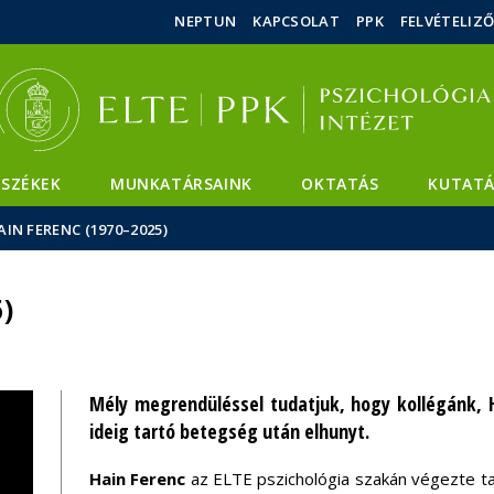
Események
ELTE a
Hírek
NEPTUN
KAPCSOLAT
PPK
FELVÉTELIZ
sajtóban
SZÉKEK
MUNKATÁRSAINK
OKTATÁS
KUTATÁ
AIN FERENC (1970–2025)
5)
Mély megrendüléssel tudatjuk, hogy kollégánk, H
ideig tartó betegség után elhunyt.
Hain Ferenc
az ELTE pszichológia szakán végezte tan