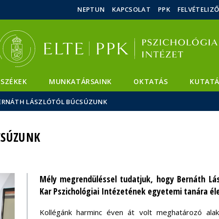
Események
ELTE a
Hírek
NEPTUN
KAPCSOLAT
PPK
FELVÉTELIZ
sajtóban
SZÉKEK
MUNKATÁRSAINK
OKTATÁS
KUTATÁ
ERNÁTH LÁSZLÓTÓL BÚCSÚZUNK
CSÚZUNK
Mély megrendüléssel tudatjuk, hogy Bernáth Lász
Kar Pszichológiai Intézetének egyetemi tanára él
Kollégánk harminc éven át volt meghatározó alak