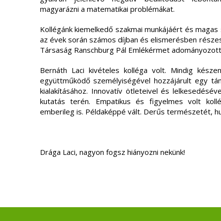
magyarázni a matematikai problémákat.
Kollégánk kiemelkedő szakmai munkájáért és magas
az évek során számos díjban és elismerésben részes
Társaság Ranschburg Pál Emlékérmet adományozott 
Bernáth Laci kivételes kolléga volt. Mindig készen
együttműködő személyiségével hozzájárult egy tá
kialakításához. Innovatív ötleteivel és lelkesedésév
kutatás terén. Empatikus és figyelmes volt koll
emberileg is. Példaképpé vált. Derűs természetét, h
Drága Laci, nagyon fogsz hiányozni nekünk!