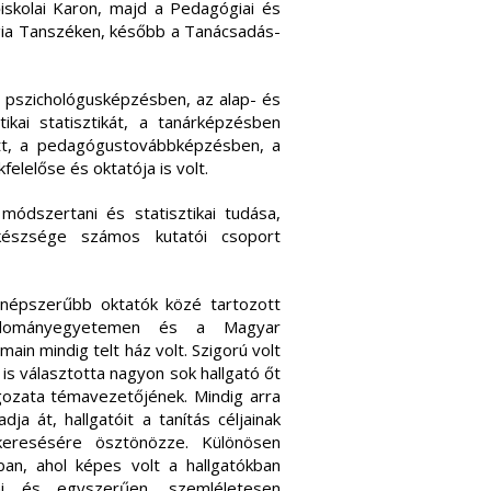
skolai Karon, majd a Pedagógiai és
ógia Tanszéken, később a Tanácsadás-
a pszichológusképzésben, az alap- és
ikai statisztikát, a tanárképzésben
tott, a pedagógustovábbképzésben, a
lelőse és oktatója is volt.
ódszertani és statisztikai tudása,
 készsége számos kutatói csoport
népszerűbb oktatók közé tartozott
dományegyetemen és a Magyar
in mindig telt ház volt. Szigorú volt
s választotta nagyon sok hallgató őt
gozata témavezetőjének. Mindig arra
a át, hallgatóit a tanítás céljainak
keresésére ösztönözze. Különösen
ban, ahol képes volt a hallgatókban
ani és egyszerűen, szemléletesen