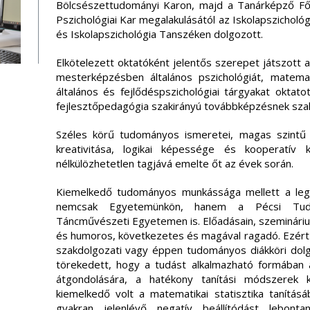
Bölcsészettudományi Karon, majd a Tanárképző Fői
Pszichológiai Kar megalakulásától az Iskolapszichol
és Iskolapszichológia Tanszéken dolgozott.
Elkötelezett oktatóként jelentős szerepet játszott 
mesterképzésben általános pszichológiát, matemat
általános és fejlődéspszichológiai tárgyakat okta
fejlesztőpedagógia szakirányú továbbképzésnek szakfe
Széles körű tudományos ismeretei, magas szintű m
kreativitása, logikai képessége és kooperatív
nélkülözhetetlen tagjává emelte őt az évek során.
Kiemelkedő tudományos munkássága mellett a leg
nemcsak Egyetemünkön, hanem a Pécsi Tu
Táncművészeti Egyetemen is. Előadásain, szemináriuma
és humoros, következetes és magával ragadó. Ezért i
szakdolgozati vagy éppen tudományos diákköri dol
törekedett, hogy a tudást alkalmazható formában adj
átgondolására, a hatékony tanítási módszerek 
kiemelkedő volt a matematikai statisztika tanításá
gyakran jelenlévő negatív beállítódást lebont