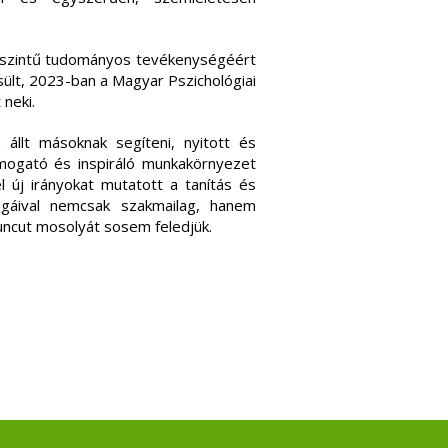
 szintű tudományos tevékenységéért
ült, 2023-ban a Magyar Pszichológiai
neki.
 állt másoknak segíteni, nyitott és
mogató és inspiráló munkakörnyezet
el új irányokat mutatott a tanítás és
égáival nemcsak szakmailag, hanem
uncut mosolyát sosem feledjük.