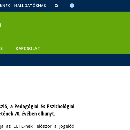
ŐKNEK
HALLGATÓKNAK
S
KAPCSOLAT
ló, a Pedagógiai és Pszichológiai
etének 70. évében elhunyt.
ja az ELTE-nek, először a jogelőd