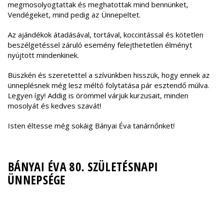
megmosolyogtattak és meghatottak mind bennünket,
Vendégeket, mind pedig az Ünnepeltet.
Az ajándékok átadásával, tortával, koccintással és kötetlen
beszélgetéssel záruló esemény felejthetetlen élményt
nyújtott mindenkinek.
Büszkén és szeretettel a szívünkben hisszük, hogy ennek az
ünneplésnek még lesz méltó folytatása pár esztendő múlva.
Legyen így! Addig is örömmel várjuk kurzusait, minden
mosolyát és kedves szavát!
Isten éltesse még sokáig Bányai Éva tanárnőnket!
BÁNYAI ÉVA 80. SZÜLETÉSNAPI
ÜNNEPSÉGE