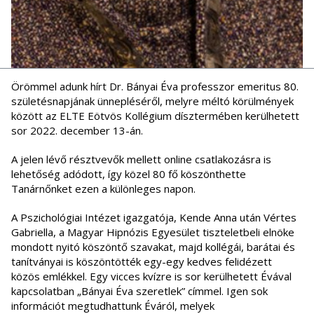
Örömmel adunk hírt Dr. Bányai Éva professzor emeritus 80.
születésnapjának ünnepléséről, melyre méltó körülmények
között az ELTE Eötvös Kollégium dísztermében kerülhetett
sor 2022. december 13-án.
A jelen lévő résztvevők mellett online csatlakozásra is
lehetőség adódott, így közel 80 fő köszönthette
Tanárnőnket ezen a különleges napon.
A Pszichológiai Intézet igazgatója, Kende Anna után Vértes
Gabriella, a Magyar Hipnózis Egyesület tiszteletbeli elnöke
mondott nyitó köszöntő szavakat, majd kollégái, barátai és
tanítványai is köszöntötték egy-egy kedves felidézett
közös emlékkel. Egy vicces kvízre is sor kerülhetett Évával
kapcsolatban „Bányai Éva szeretlek” címmel. Igen sok
információt megtudhattunk Éváról, melyek