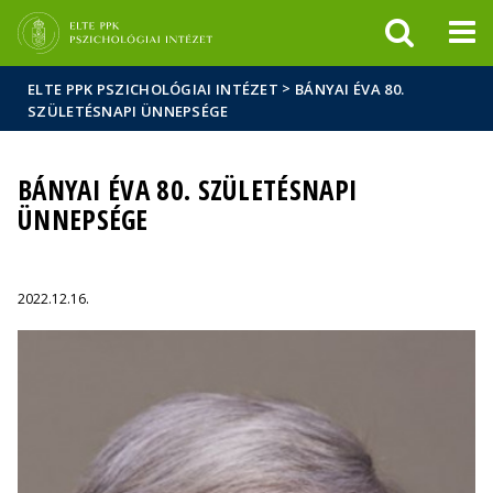
Események
ELTE a
Hírek
sajtóban
>
ELTE PPK PSZICHOLÓGIAI INTÉZET
BÁNYAI ÉVA 80.
SZÜLETÉSNAPI ÜNNEPSÉGE
BÁNYAI ÉVA 80. SZÜLETÉSNAPI
ÜNNEPSÉGE
2022.12.16.