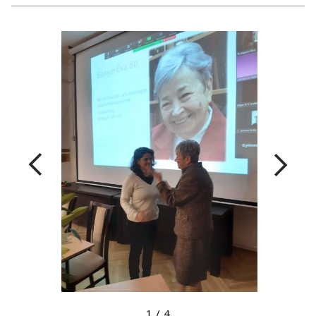
Megtekintés nagyobb méretben
1
/
4