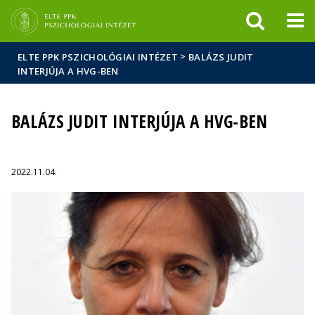
Események
ELTE a
Hírek
sajtóban
>
ELTE PPK PSZICHOLÓGIAI INTÉZET
BALÁZS JUDIT
INTERJÚJA A HVG-BEN
BALÁZS JUDIT INTERJÚJA A HVG-BEN
2022.11.04.