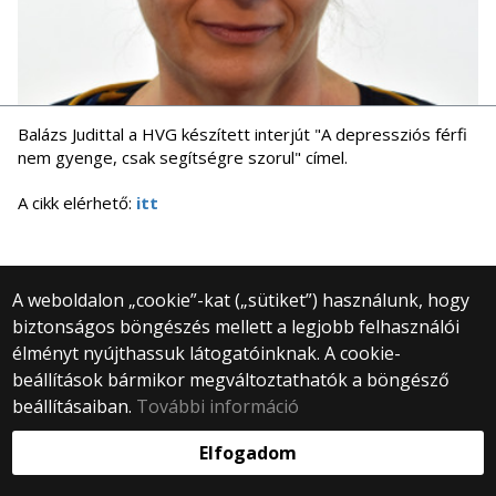
Balázs Judittal a HVG készített interjút "A depressziós férfi
nem gyenge, csak segítségre szorul" címel.
A cikk elérhető:
itt
A weboldalon „cookie”-kat („sütiket”) használunk, hogy
biztonságos böngészés mellett a legjobb felhasználói
© 2025 Eötvös Loránd Tudományegyetem
Minden jog fenntartva.
élményt nyújthassuk látogatóinknak. A cookie-
1053 Budapest, Egyetem tér 1–3.
beállítások bármikor megváltoztathatók a böngésző
Központi telefonszám: +36 1 411 6500
beállításaiban.
További információ
Webfejlesztés:
Elfogadom