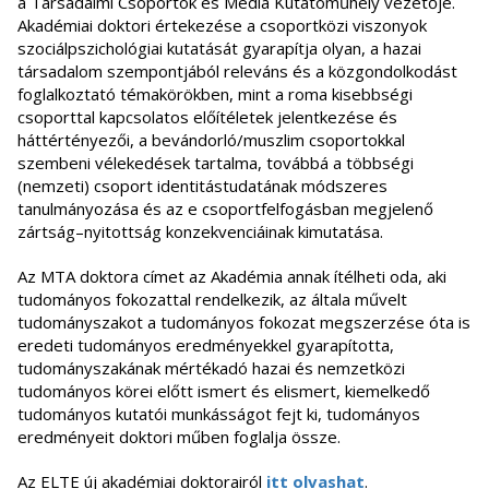
a Társadalmi Csoportok és Média Kutatóműhely vezetője.
Akadémiai doktori értekezése a csoportközi viszonyok
szociálpszichológiai kutatását gyarapítja olyan, a hazai
társadalom szempontjából releváns és a közgondolkodást
foglalkoztató témakörökben, mint a roma kisebbségi
csoporttal kapcsolatos előítéletek jelentkezése és
háttértényezői, a bevándorló/muszlim csoportokkal
szembeni vélekedések tartalma, továbbá a többségi
(nemzeti) csoport identitástudatának módszeres
tanulmányozása és az e csoportfelfogásban megjelenő
zártság–nyitottság konzekvenciáinak kimutatása.
Az MTA doktora címet az Akadémia annak ítélheti oda, aki
tudományos fokozattal rendelkezik, az általa művelt
tudományszakot a tudományos fokozat megszerzése óta is
eredeti tudományos eredményekkel gyarapította,
tudományszakának mértékadó hazai és nemzetközi
tudományos körei előtt ismert és elismert, kiemelkedő
tudományos kutatói munkásságot fejt ki, tudományos
eredményeit doktori műben foglalja össze.
Az ELTE új akadémiai doktorairól
itt olvashat
.