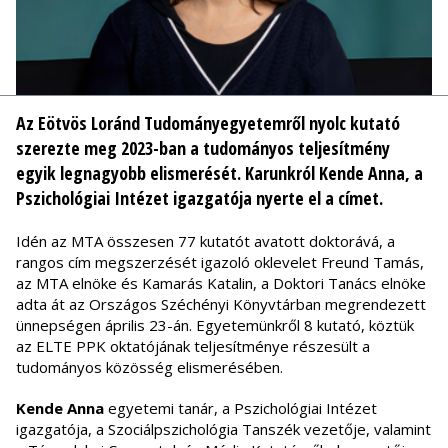
Az Eötvös Loránd Tudományegyetemről nyolc kutató
szerezte meg 2023-ban a tudományos teljesítmény
egyik legnagyobb elismerését. Karunkról Kende Anna, a
Pszichológiai Intézet igazgatója nyerte el a címet.
Idén az MTA összesen 77 kutatót avatott doktorává, a
rangos cím megszerzését igazoló oklevelet Freund Tamás,
az MTA elnöke és Kamarás Katalin, a Doktori Tanács elnöke
adta át az Országos Széchényi Könyvtárban megrendezett
ünnepségen április 23-án. Egyetemünkről 8 kutató, köztük
az ELTE PPK oktatójának teljesítménye részesült a
tudományos közösség elismerésében.
Kende Anna
egyetemi tanár, a Pszichológiai Intézet
igazgatója, a Szociálpszichológia Tanszék vezetője, valamint