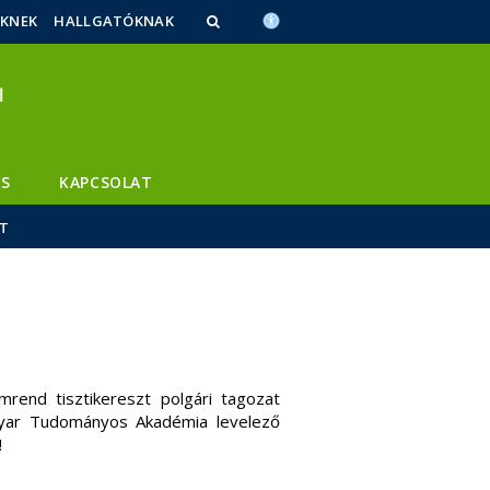
ŐKNEK
HALLGATÓKNAK
S
KAPCSOLAT
LT
end tisztikereszt polgári tagozat
gyar Tudományos Akadémia levelező
!