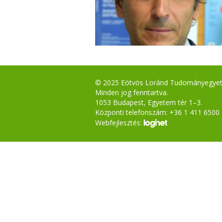
© 2025 Eötvös Loránd Tudományegye
Minden jog fenntartva.
1053 Budapest, Egyetem tér 1–3.
Központi telefonszám: +36 1 411 6500
Webfejlesztés: