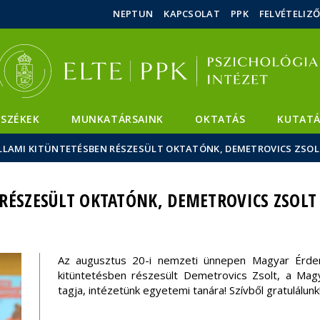
Események
ELTE a
Hírek
NEPTUN
KAPCSOLAT
PPK
FELVÉTELIZ
sajtóban
SZÉKEK
MUNKATÁRSAINK
OKTATÁS
KUTATÁ
LLAMI KITÜNTETÉSBEN RÉSZESÜLT OKTATÓNK, DEMETROVICS ZSO
RÉSZESÜLT OKTATÓNK, DEMETROVICS ZSOLT
Az augusztus 20-i nemzeti ünnepen Magyar Érdemr
kitüntetésben részesült Demetrovics Zsolt, a Ma
tagja, intézetünk egyetemi tanára! Szívből gratulálunk