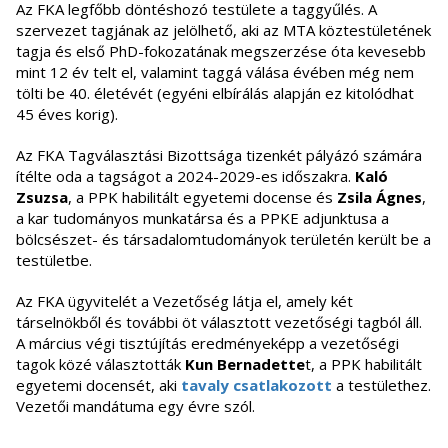
Az FKA legfőbb döntéshozó testülete a taggyűlés. A
szervezet tagjának az jelölhető, aki az MTA köztestületének
tagja és első PhD-fokozatának megszerzése óta kevesebb
mint 12 év telt el, valamint taggá válása évében még nem
tölti be 40. életévét (egyéni elbírálás alapján ez kitolódhat
45 éves korig).
Az FKA Tagválasztási Bizottsága tizenkét pályázó számára
ítélte oda a tagságot a 2024-2029-es időszakra.
Kaló
Zsuzsa
, a PPK habilitált egyetemi docense és
Zsila Ágnes
,
a kar tudományos munkatársa és a PPKE adjunktusa a
bölcsészet- és társadalomtudományok területén került be a
testületbe.
Az FKA ügyvitelét a Vezetőség látja el, amely két
társelnökből és további öt választott vezetőségi tagból áll.
A március végi tisztújítás eredményeképp a vezetőségi
tagok közé választották
Kun Bernadette
t, a PPK habilitált
egyetemi docensét, aki
tavaly csatlakozott
a testülethez.
Vezetői mandátuma egy évre szól.