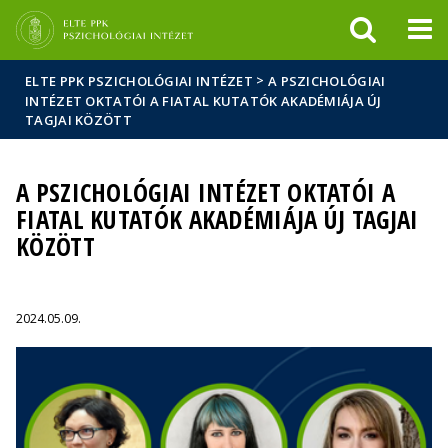
Események
ELTE a
Hírek
sajtóban
>
ELTE PPK PSZICHOLÓGIAI INTÉZET
A PSZICHOLÓGIAI
INTÉZET OKTATÓI A FIATAL KUTATÓK AKADÉMIÁJA ÚJ
TAGJAI KÖZÖTT
A PSZICHOLÓGIAI INTÉZET OKTATÓI A
FIATAL KUTATÓK AKADÉMIÁJA ÚJ TAGJAI
KÖZÖTT
2024.05.09.