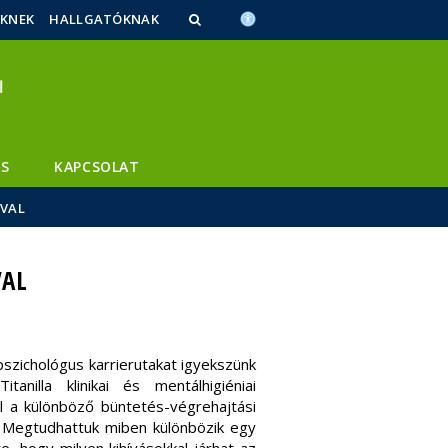
ŐKNEK
HALLGATÓKNAK
S
KAPCSOLAT
ÁVAL
VAL
szichológus karrierutakat igyekszünk
nilla klinikai és mentálhigiéniai
vel a különböző büntetés-végrehajtási
 Megtudhattuk miben különbözik egy