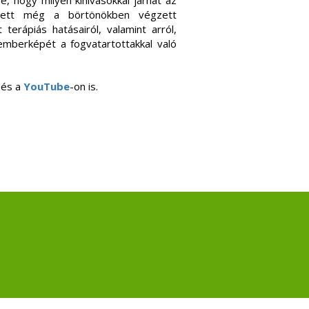
e, hogy milyen kihívásokkal járhat az
esett még a börtönökben végzett
 terápiás hatásairól, valamint arról,
emberképét a fogvatartottakkal való
 és a
YouTube
-on is.