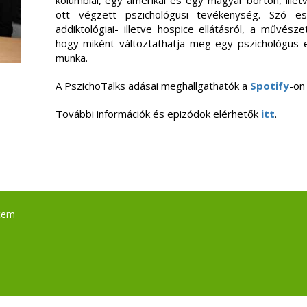
kolumbiai, egy amerikai és egy magyar börtön, illetv
ott végzett pszichológusi tevékenység. Szó 
addiktológiai- illetve hospice ellátásról, a művészet
hogy miként változtathatja meg egy pszichológus 
munka.
A PszichoTalks adásai meghallgathatók a
Spotify
-on
További információk és epizódok elérhetők
itt
.
tem