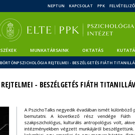
Események
ELTE a
Hírek
NEPTUN
KAPCSOLAT
PPK
FELVÉTELIZ
sajtóban
SZÉKEK
MUNKATÁRSAINK
OKTATÁS
KUTATÁ
 BÖRTÖNPSZICHOLÓGIA REJTELMEI - BESZÉLGETÉS FIÁTH TITANILL
EJTELMEI - BESZÉLGETÉS FIÁTH TITANILLÁ
A PszichoTalks negyedik évadában ismét különböző p
bemutatni. A következő rész vendége Fiáth Tita
szakpszichológus, kulturális antropológus volt, aki
intézményekben végzett munkájáról beszélgettünk.