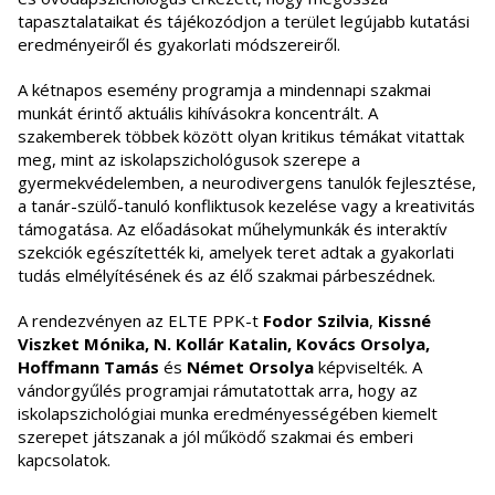
tapasztalataikat és tájékozódjon a terület legújabb kutatási
eredményeiről és gyakorlati módszereiről.
A kétnapos esemény programja a mindennapi szakmai
munkát érintő aktuális kihívásokra koncentrált. A
szakemberek többek között olyan kritikus témákat vitattak
meg, mint az iskolapszichológusok szerepe a
gyermekvédelemben, a neurodivergens tanulók fejlesztése,
a tanár-szülő-tanuló konfliktusok kezelése vagy a kreativitás
támogatása. Az előadásokat műhelymunkák és interaktív
szekciók egészítették ki, amelyek teret adtak a gyakorlati
tudás elmélyítésének és az élő szakmai párbeszédnek.
A rendezvényen az ELTE PPK-t
Fodor Szilvia
,
Kissné
Viszket Mónika, N. Kollár Katalin, Kovács Orsolya,
Hoffmann Tamás
és
Német Orsolya
képviselték. A
vándorgyűlés programjai rámutatottak arra, hogy az
iskolapszichológiai munka eredményességében kiemelt
szerepet játszanak a jól működő szakmai és emberi
kapcsolatok.