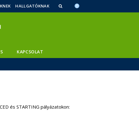
ŐKNEK
HALLGATÓKNAK
S
KAPCSOLAT
ANCED és STARTING pályázatokon: