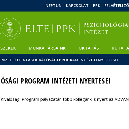
Események
ELTE a
Hírek
NEPTUN
KAPCSOLAT
PPK
FELVÉTELIZ
sajtóban
SZÉKEK
MUNKATÁRSAINK
OKTATÁS
KUTATÁ
EMZETI KUTATÁSI KIVÁLÓSÁGI PROGRAM INTÉZETI NYERTESEI
LÓSÁGI PROGRAM INTÉZETI NYERTESEI
Kiválósági Program pályázatán több kollégánk is nyert az ADV