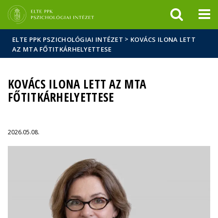
Események
ELTE a
Hírek
sajtóban
>
ELTE PPK PSZICHOLÓGIAI INTÉZET
KOVÁCS ILONA LETT
AZ MTA FŐTITKÁRHELYETTESE
KOVÁCS ILONA LETT AZ MTA
FŐTITKÁRHELYETTESE
2026.05.08.