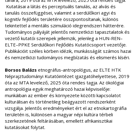
Kutatásai a látás és perceptuális tanulás, az alvás és
tanulás összefüggései, valamint a serdülőkori agyi és
kognitív fejlődés területére összpontosítanak, különös
tekintettel a mentális szimuláció idegrendszeri hátterére.
Tudományos pályáját jelentős nemzetközi tapasztalatok és
vezető kutatói szerepek jellemzik, jelenleg a HUN-REN–
ELTE–PPKE Serdülőkori Fejlődés Kutatócsoport vezetője.
Publikációit széles körben idézik, munkásságát számos hazai
és nemzetközi tudományos megbízatás és elismerés kíséri.
Borsos Balázs
etnográfus-antropológus, az ELTE HTK
Néprajztudományi Kutatóintézet igazgatóhelyettese, 2019
óta az MTA levelező, 2025 óta rendes tagja. Az ökológiai
antropológia egyik meghatározó hazai képviselője:
munkáiban az ember és környezete közötti kapcsolatot
kulturálisan és történetileg beágyazott rendszerként
vizsgálja. Jelentős eredményeket ért el az etnokartográfia
területén is, különösen a magyar népi kultúra térbeli
szerkezetének feltárásában, emellett afrikanisztikai
kutatásokat folytat.