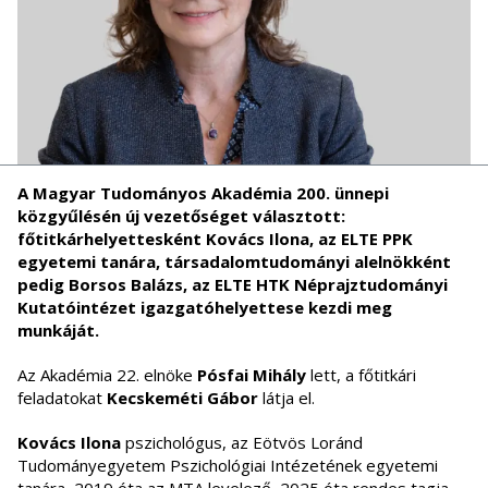
A Magyar Tudományos Akadémia 200. ünnepi
közgyűlésén új vezetőséget választott:
főtitkárhelyettesként Kovács Ilona, az ELTE PPK
egyetemi tanára, társadalomtudományi alelnökként
pedig Borsos Balázs, az ELTE HTK Néprajztudományi
Kutatóintézet igazgatóhelyettese kezdi meg
munkáját.
Az Akadémia 22. elnöke
Pósfai Mihály
lett, a főtitkári
feladatokat
Kecskeméti Gábor
látja el.
Kovács Ilona
pszichológus, az Eötvös Loránd
Tudományegyetem Pszichológiai Intézetének egyetemi
tanára, 2019 óta az MTA levelező, 2025 óta rendes tagja.