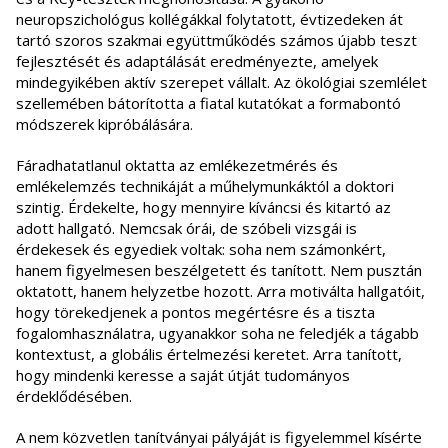
neuropszichológus kollégákkal folytatott, évtizedeken át
tartó szoros szakmai együttműködés számos újabb teszt
fejlesztését és adaptálását eredményezte, amelyek
mindegyikében aktív szerepet vállalt. Az ökológiai szemlélet
szellemében bátorította a fiatal kutatókat a formabontó
módszerek kipróbálására.
Fáradhatatlanul oktatta az emlékezetmérés és
emlékelemzés technikáját a műhelymunkáktól a doktori
szintig. Érdekelte, hogy mennyire kíváncsi és kitartó az
adott hallgató. Nemcsak órái, de szóbeli vizsgái is
érdekesek és egyediek voltak: soha nem számonkért,
hanem figyelmesen beszélgetett és tanított. Nem pusztán
oktatott, hanem helyzetbe hozott. Arra motiválta hallgatóit,
hogy törekedjenek a pontos megértésre és a tiszta
fogalomhasználatra, ugyanakkor soha ne feledjék a tágabb
kontextust, a globális értelmezési keretet. Arra tanított,
hogy mindenki keresse a saját útját tudományos
érdeklődésében.
A nem közvetlen tanítványai pályáját is figyelemmel kísérte