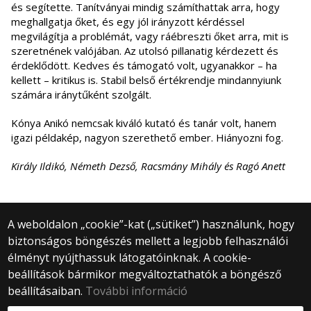
és segítette. Tanítványai mindig számíthattak arra, hogy
meghallgatja őket, és egy jól irányzott kérdéssel
megvilágítja a problémát, vagy ráébreszti őket arra, mit is
szeretnének valójában. Az utolsó pillanatig kérdezett és
érdeklődött. Kedves és támogató volt, ugyanakkor – ha
kellett – kritikus is. Stabil belső értékrendje mindannyiunk
számára iránytűként szolgált.
Kónya Anikó nemcsak kiváló kutató és tanár volt, hanem
igazi példakép, nagyon szerethető ember. Hiányozni fog.
Király Ildikó, Németh Dezső, Racsmány Mihály és Ragó Anett
A weboldalon „cookie”-kat („sütiket”) használunk, hogy
biztonságos böngészés mellett a legjobb felhasználói
© 2025 Eötvös Loránd Tudományegyetem
élményt nyújthassuk látogatóinknak. A cookie-
Minden jog fenntartva.
beállítások bármikor megváltoztathatók a böngésző
1053 Budapest, Egyetem tér 1–3.
Központi telefonszám: +36 1 411 6500
beállításaiban.
További információ
Webfejlesztés: