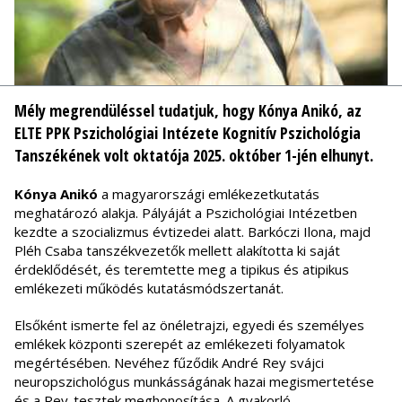
Mély megrendüléssel tudatjuk, hogy Kónya Anikó, az
ELTE PPK Pszichológiai Intézete Kognitív Pszichológia
Tanszékének volt oktatója 2025. október 1-jén elhunyt.
Kónya Anikó
a magyarországi emlékezetkutatás
meghatározó alakja. Pályáját a Pszichológiai Intézetben
kezdte a szocializmus évtizedei alatt. Barkóczi Ilona, majd
Pléh Csaba tanszékvezetők mellett alakította ki saját
érdeklődését, és teremtette meg a tipikus és atipikus
emlékezeti működés kutatásmódszertanát.
Elsőként ismerte fel az önéletrajzi, egyedi és személyes
emlékek központi szerepét az emlékezeti folyamatok
megértésében. Nevéhez fűződik André Rey svájci
neuropszichológus munkásságának hazai megismertetése
és a Rey-tesztek meghonosítása. A gyakorló