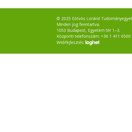
© 2025 Eötvös Loránd Tudományegye
Minden jog fenntartva.
1053 Budapest, Egyetem tér 1–3.
Központi telefonszám: +36 1 411 6500
Webfejlesztés: