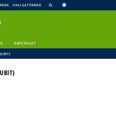
ŐKNEK
HALLGATÓKNAK
S
KAPCSOLAT
QUBIT)
UBIT)