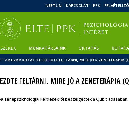
Események
ELTE a
Hírek
NEPTUN
KAPCSOLAT
PPK
FELVÉTELIZ
sajtóban
SZÉKEK
MUNKATÁRSAINK
OKTATÁS
KUTATÁ
ÉT MAGYAR KUTATÓ ELKEZDTE FELTÁRNI, MIRE JÓ A ZENETERÁPIA (
ZDTE FELTÁRNI, MIRE JÓ A ZENETERÁPIA (Q
 zenepszichológiai kérdésekről beszélgettek a Qubit adásában.