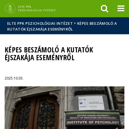
Események
ELTE a
Hírek
sajtóban
>
ELTE PPK PSZICHOLÓGIAI INTÉZET
KÉPES BESZÁMOLÓ A
KUTATÓK ÉJSZAKÁJA ESEMÉNYRŐL
KÉPES BESZÁMOLÓ A KUTATÓK
ÉJSZAKÁJA ESEMÉNYRŐL
2025.10.03.