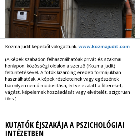
Kozma Judit képeiből válogattunk.
www.kozmajudit.com
(A képek szabadon felhasználhatóak privát és szakmai
honlapon, közösségi oldalon a szerző (Kozma Judit)
feltüntetésével. A fotók kizárólag eredeti formájukban
használhatóak. A képek részleteinek vagy egészének
bármilyen nemű módosítása, értve ezalatt a filtereket,
vágást, képelemek hozzáadását vagy elvételét, szigorúan
tilos.)
KUTATÓK ÉJSZAKÁJA A PSZICHOLÓGIAI
INTÉZETBEN