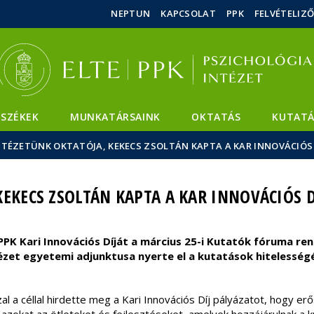
Események
ELTE a
Hírek
NEPTUN
KAPCSOLAT
PPK
FELVÉTELIZ
sajtóban
SZÉKEK
MUNKATÁRSAINK
OKTATÁS
KUTATÁ
NTÉZETÜNK OKTATÓJA, KEKECS ZSOLTÁN KAPTA A KAR INNOVÁCIÓS 
KEKECS ZSOLTÁN KAPTA A KAR INNOVÁCIÓS D
PPK Kari Innovációs Díját a március 25-i Kutatók fóruma re
ntézet egyetemi adjunktusa nyerte el a kutatások hiteless
l a céllal hirdette meg a Kari Innovációs Díj pályázatot, hogy erő