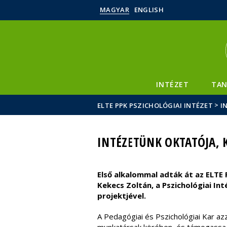
MAGYAR
ENGLISH
INTÉZET
TAN
>
ELTE PPK PSZICHOLÓGIAI INTÉZET
I
INTÉZETÜNK OKTATÓJA, 
Első alkalommal adták át az ELTE 
Kekecs Zoltán, a Pszichológiai I
projektjével.
A Pedagógiai és Pszichológiai Kar azza