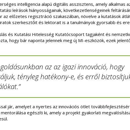
séges intelligencia alapú digitális asszisztens, amely alkalmas az
tatási leírások hiányosságainak, következetlenségeinek feltárásár
 az előzetes regisztráció szakaszában, növelve a kutatások átlá
óiratok szerkesztőit és lektorait is a tanulmányok gyorsabb és e
lás és Kutatási Hitelesség Kutatócsoport tagjaként és nemzetk
yozta, hogy bár naponta jelennek meg új MI-eszközök, ezek jelen
goldásunkban az az igazi innováció, hogy
ljuk, tényleg hatékony-e, és erről biztosítjuk
lókat.”
ással jár, amelyet a nyertes az innovációs ötlet továbbfejlesztésé
entorálása egészíti ki, amely a projekt gyakorlati megvalósítás
esül.