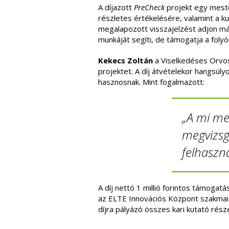
A díjazott
PreCheck
projekt egy mester
részletes értékelésére, valamint a ku
megalapozott visszajelzést adjon már
munkáját segíti, de támogatja a foly
Kekecs Zoltán
a Viselkedéses Orvos
projektet. A díj átvételekor hangsúl
hasznosnak. Mint fogalmazott:
„A mi me
megvizsgá
felhaszná
A díj nettó 1 millió forintos támogat
az ELTE Innovációs Központ szakmai m
díjra pályázó összes kari kutató rész