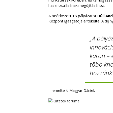
munkatársak körében, és támogassa az
hasznosulásának megújításához.
A beérkezett 18 pályázatot
Dúll An
Központ igazgatója értékelte. A díj
„A pályáz
innováció
karon – 
több kno
hozzánk
– emelte ki Magyar Dániel.