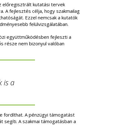
 előregisztrált kutatási tervek
a. A fejlesztés célja, hogy szakmailag
thatóságát. Ezzel nemcsak a kutatók
redményesebb felülvizsgálatában.
özi együttműködésben fejleszti a
tős része nem bizonyul valóban
 is a
re fordíthat. A pénzügyi támogatást
át segíti. A szakmai támogatásban a