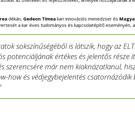
okat az ötleteket és fejlesztéseket, amelyek hozzájárulnak a ku
drea
dékán,
Gedeon Tímea
kari innovációs menedzser és
Magyar
 nyertesét a kar éves tudományos és kapcsolatépítő eseményén, 
atok sokszínűségéből is látszik, hogy az EL
s potenciáljának értékes és jelentős része i
és szerencsére már nem kiaknázatlanul, his
w-how és védjegybejelentés csatornázódik 
”