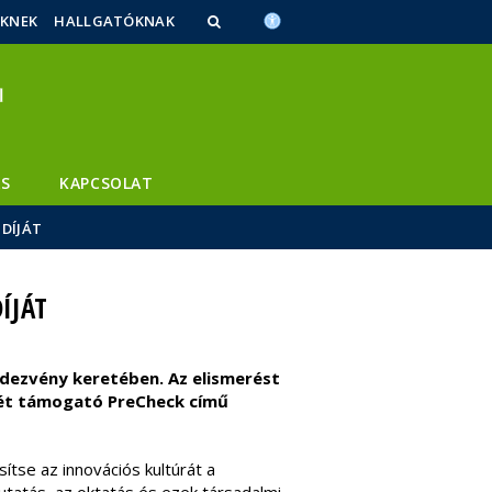
ŐKNEK
HALLGATÓKNAK
S
KAPCSOLAT
DÍJÁT
ÍJÁT
ndezvény keretében. Az elismerést
égét támogató PreCheck című
sítse az innovációs kultúrát a