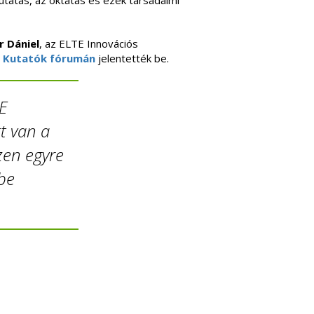
tatás, az oktatás és ezek társadalmi
 Dániel
, az ELTE Innovációs
a
Kutatók fórumán
jelentették be.
TE
tt van a
zen egyre
be