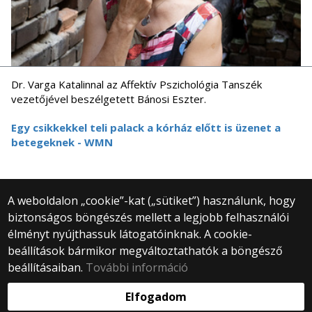
Dr. Varga Katalinnal az Affektív Pszichológia Tanszék
vezetőjével beszélgetett Bánosi Eszter.
Egy csikkekkel teli palack a kórház előtt is üzenet a
betegeknek - WMN
A weboldalon „cookie”-kat („sütiket”) használunk, hogy
biztonságos böngészés mellett a legjobb felhasználói
© 2025 Eötvös Loránd Tudományegyetem
élményt nyújthassuk látogatóinknak. A cookie-
Minden jog fenntartva.
beállítások bármikor megváltoztathatók a böngésző
1053 Budapest, Egyetem tér 1–3.
Központi telefonszám: +36 1 411 6500
beállításaiban.
További információ
Webfejlesztés:
Elfogadom