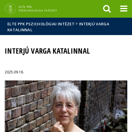
Események
ELTE a
Hírek
sajtóban
>
ELTE PPK PSZICHOLÓGIAI INTÉZET
INTERJÚ VARGA
KATALINNAL
INTERJÚ VARGA KATALINNAL
2025.09.18.