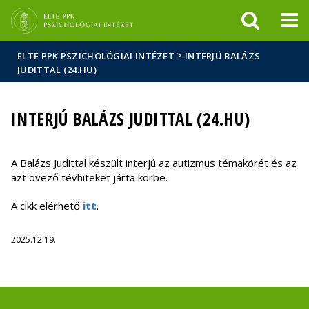
Események
ELTE a
Hírek
sajtóban
>
ELTE PPK PSZICHOLÓGIAI INTÉZET
INTERJÚ BALÁZS
JUDITTAL (24.HU)
INTERJÚ BALÁZS JUDITTAL (24.HU)
A Balázs Judittal készült interjú az autizmus témakörét és az
azt övező tévhiteket járta körbe.
A cikk elérhető
itt
.
2025.12.19.