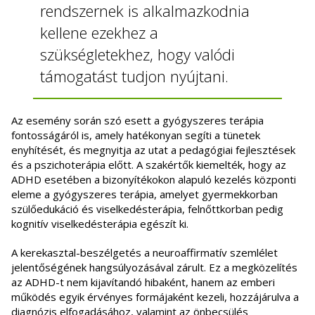
rendszernek is alkalmazkodnia
kellene ezekhez a
szükségletekhez, hogy valódi
támogatást tudjon nyújtani.
Az esemény során szó esett a gyógyszeres terápia
fontosságáról is, amely hatékonyan segíti a tünetek
enyhítését, és megnyitja az utat a pedagógiai fejlesztések
és a pszichoterápia előtt. A szakértők kiemelték, hogy az
ADHD esetében a bizonyítékokon alapuló kezelés központi
eleme a gyógyszeres terápia, amelyet gyermekkorban
szülőedukáció és viselkedésterápia, felnőttkorban pedig
kognitív viselkedésterápia egészít ki.
A kerekasztal-beszélgetés a neuroaffirmatív szemlélet
jelentőségének hangsúlyozásával zárult. Ez a megközelítés
az ADHD-t nem kijavítandó hibaként, hanem az emberi
működés egyik érvényes formájaként kezeli, hozzájárulva a
diagnózis elfogadásához, valamint az önbecsülés