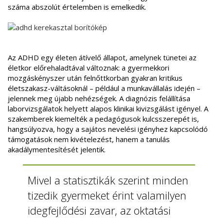
száma abszolút értelemben is emelkedik.
Az ADHD egy életen átívelő állapot, amelynek tünetei az
életkor előrehaladtával változnak: a gyermekkori
mozgáskényszer után felnőttkorban gyakran kritikus
életszakasz-váltásoknál – például a munkavállalás idején –
jelennek meg újabb nehézségek. A diagnózis felállítása
laborvizsgálatok helyett alapos klinikai kivizsgálást igényel. A
szakemberek kiemelték a pedagógusok kulcsszerepét is,
hangsúlyozva, hogy a sajátos nevelési igényhez kapcsolódó
támogatások nem kivételezést, hanem a tanulás
akadálymentesítését jelentik.
Mivel a statisztikák szerint minden
tizedik gyermeket érint valamilyen
idegfejlődési zavar, az oktatási