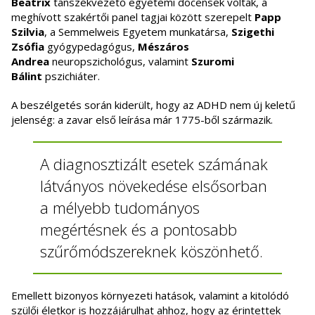
Beatrix
tanszékvezető egyetemi docensek voltak, a
meghívott szakértői panel tagjai között szerepelt
Papp
Szilvia
, a Semmelweis Egyetem munkatársa,
Szigethi
Zsófia
gyógypedagógus,
Mészáros
Andrea
neuropszichológus, valamint
Szuromi
Bálint
pszichiáter.
A beszélgetés során kiderült, hogy az ADHD nem új keletű
jelenség: a zavar első leírása már 1775-ből származik.
A diagnosztizált esetek számának
látványos növekedése elsősorban
a mélyebb tudományos
megértésnek és a pontosabb
szűrőmódszereknek köszönhető.
Emellett bizonyos környezeti hatások, valamint a kitolódó
szülői életkor is hozzájárulhat ahhoz, hogy az érintettek