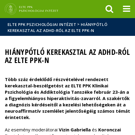
Események
ELTE a
Hírek
sajtóban
>
ELTE PPK PSZICHOLÓGIAI INTÉZET
HIÁNYPÓTLÓ
KEREKASZTAL AZ ADHD-RÓL AZ ELTE PPK-N
HIÁNYPÓTLÓ KEREKASZTAL AZ ADHD-RÓL
AZ ELTE PPK-N
Több száz érdeklődő részvételével rendezett
kerekasztal-beszélgetést az ELTE PPK Klinikai
Pszichológia és Addiktológia Tanszéke február 23-án a
a figyelemhiányos hiperaktivitás-zavarról. A szakértők
a diagnózis kérdéseitől a kezelési lehetőségeken át a
neuroaffirmatív szemlélet jelentőségéig számos témát
érintettek.
Az esemény moderátorai
Vizin Gabriella
és
Koronczai