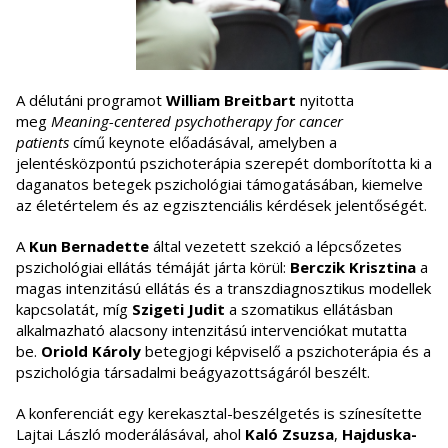
A délutáni programot
William Breitbart
nyitotta
meg
Meaning-centered psychotherapy for cancer
patients
című keynote előadásával, amelyben a
jelentésközpontú pszichoterápia szerepét domborította ki a
daganatos betegek pszichológiai támogatásában, kiemelve
az életértelem és az egzisztenciális kérdések jelentőségét.
A
Kun Bernadette
által vezetett szekció a lépcsőzetes
pszichológiai ellátás témáját járta körül:
Berczik Krisztina
a
magas intenzitású ellátás és a transzdiagnosztikus modellek
kapcsolatát, míg
Szigeti Judit
a szomatikus ellátásban
alkalmazható alacsony intenzitású intervenciókat mutatta
be.
Oriold Károly
betegjogi képviselő a pszichoterápia és a
pszichológia társadalmi beágyazottságáról beszélt.
A konferenciát egy kerekasztal-beszélgetés is színesítette
Lajtai László moderálásával, ahol
Kaló Zsuzsa
,
Hajduska-