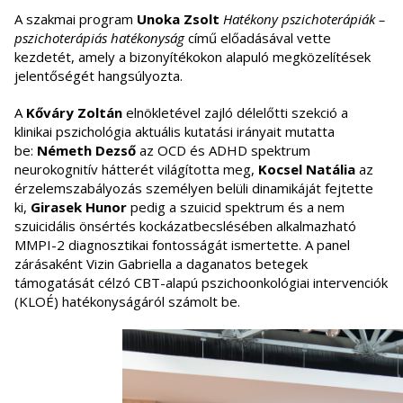
A szakmai program
Unoka Zsolt
Hatékony pszichoterápiák –
pszichoterápiás hatékonyság
című előadásával vette
kezdetét, amely a bizonyítékokon alapuló megközelítések
jelentőségét hangsúlyozta.
A
Kőváry Zoltán
elnökletével zajló délelőtti szekció a
klinikai pszichológia aktuális kutatási irányait mutatta
be:
Németh Dezső
az OCD és ADHD spektrum
neurokognitív hátterét világította meg,
Kocsel Natália
az
érzelemszabályozás személyen belüli dinamikáját fejtette
ki,
Girasek Hunor
pedig a szuicid spektrum és a nem
szuicidális önsértés kockázatbecslésében alkalmazható
MMPI-2 diagnosztikai fontosságát ismertette. A panel
zárásaként Vizin Gabriella a daganatos betegek
támogatását célzó CBT-alapú pszichoonkológiai intervenciók
(KLOÉ) hatékonyságáról számolt be.