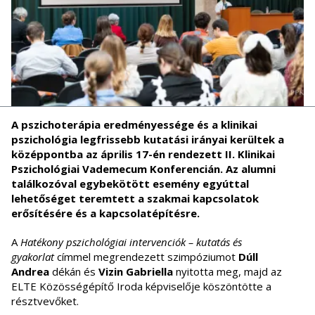
A pszichoterápia eredményessége és a klinikai
pszichológia legfrissebb kutatási irányai kerültek a
középpontba az április 17-én rendezett II. Klinikai
Pszichológiai Vademecum Konferencián. Az alumni
találkozóval egybekötött esemény egyúttal
lehetőséget teremtett a szakmai kapcsolatok
erősítésére és a kapcsolatépítésre.
A
Hatékony pszichológiai intervenciók – kutatás és
gyakorlat
címmel megrendezett szimpóziumot
Dúll
Andrea
dékán és
Vizin Gabriella
nyitotta meg, majd az
ELTE Közösségépítő Iroda képviselője köszöntötte a
résztvevőket.