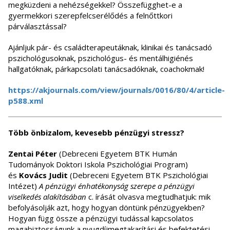
megküzdeni a nehézségekkel? Összefügghet-e a
gyermekkori szerepfelcserélődés a felnőttkori
párválasztással?
Ajánljuk pár- és családterapeutáknak, klinikai és tanácsadó
pszichológusoknak, pszichológus- és mentálhigiénés
hallgatóknak, párkapcsolati tanácsadóknak, coachokmak!
https://akjournals.com/view/journals/0016/80/4/article-
p588.xml
Több önbizalom, kevesebb pénzügyi stressz?
Zentai Péter
(Debreceni Egyetem BTK Humán
Tudományok Doktori Iskola Pszichológiai Program)
és
Kovács Judit
(Debreceni Egyetem BTK Pszichológiai
Intézet)
A pénzügyi énhatékonyság szerepe a pénzügyi
viselkedés alakításában
c. írását olvasva megtudhatjuk: mik
befolyásolják azt, hogy hogyan döntünk pénzügyekben?
Hogyan függ össze a pénzügyi tudással kapcsolatos
magabiztosságunk a nyugdíjmegtakarítási és befektetési