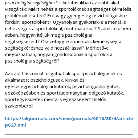
pszichológiai segítséghez?
c. kutatásukban az alábbiakat
vizsgálták: Miért nehéz a sportolóknak segítséget kérni lelki
problémák esetén? Erő vagy gyengeség pszichológushoz
fordulni sportolóként? Ugyanolyan gyakoriak-e a mentális
nehézségek a sportolóknál, mint másoknál? Számít-e a nem
abban, hogyan ítéljük meg a pszichológiai
segítségkérést? Összefügg-e a mentális keménység a
segítségkéréshez való hozzáállással? Mérhető-e
megbízhatóan, hogyan gondolkodnak a sportolók a
pszichológiai segítségről?
Az írást haszonnal forgathatják sportpszichológusok és
alkalmazott pszichológusok, klinikai és
egészségpszichológiai kutatók, pszichológushallgatók,
edzőképzésben és sporttudományban dolgozó kutatók,
sportegyesületek mentális egészségért felelős
szakemberei!
https://akjournals.com/view/journals/0016/80/4/article-
p627.xml