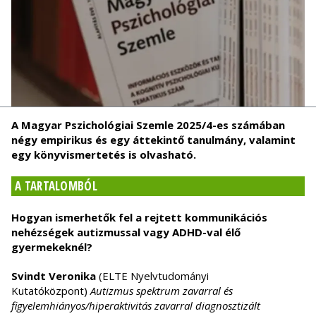
A Magyar Pszichológiai Szemle 2025/4-es számában
négy empirikus és egy áttekintő tanulmány, valamint
egy könyvismertetés is olvasható.
A TARTALOMBÓL
Hogyan ismerhetők fel a rejtett kommunikációs
nehézségek autizmussal vagy ADHD-val élő
gyermekeknél?
Svindt Veronika
(ELTE Nyelvtudományi
Kutatóközpont)
Autizmus spektrum zavarral és
figyelemhiányos/hiperaktivitás zavarral diagnosztizált