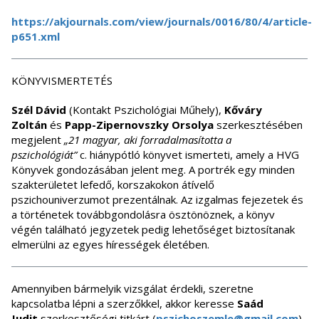
https://akjournals.com/view/journals/0016/80/4/article-
p651.xml
KÖNYVISMERTETÉS
Szél Dávid
(Kontakt Pszichológiai Műhely),
Kőváry
Zoltán
és
Papp-Zipernovszky Orsolya
szerkesztésében
megjelent
„21 magyar, aki forradalmasította a
pszichológiát”
c. hiánypótló könyvet ismerteti, amely a HVG
Könyvek gondozásában jelent meg. A portrék egy minden
szakterületet lefedő, korszakokon átívelő
pszichouniverzumot prezentálnak. Az izgalmas fejezetek és
a történetek továbbgondolásra ösztönöznek, a könyv
végén található jegyzetek pedig lehetőséget biztosítanak
elmerülni az egyes hírességek életében.
Amennyiben bármelyik vizsgálat érdekli, szeretne
kapcsolatba lépni a szerzőkkel, akkor keresse
Saád
Judit
szerkesztőségi titkárt (
pszichoszemle@gmail.com
).