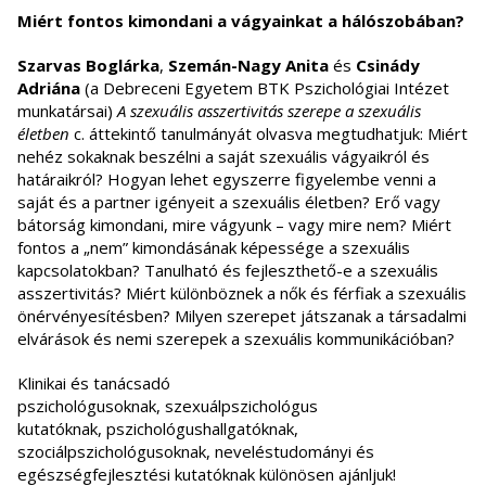
Miért fontos kimondani a vágyainkat a hálószobában?
Szarvas Boglárka
,
Szemán-Nagy Anita
és
Csinády
Adriána
(a Debreceni Egyetem BTK Pszichológiai Intézet
munkatársai)
A szexuális asszertivitás szerepe a szexuális
életben
c. áttekintő tanulmányát olvasva megtudhatjuk: Miért
nehéz sokaknak beszélni a saját szexuális vágyaikról és
határaikról? Hogyan lehet egyszerre figyelembe venni a
saját és a partner igényeit a szexuális életben? Erő vagy
bátorság kimondani, mire vágyunk – vagy mire nem? Miért
fontos a „nem” kimondásának képessége a szexuális
kapcsolatokban? Tanulható és fejleszthető-e a szexuális
asszertivitás? Miért különböznek a nők és férfiak a szexuális
önérvényesítésben? Milyen szerepet játszanak a társadalmi
elvárások és nemi szerepek a szexuális kommunikációban?
Klinikai és tanácsadó
pszichológusoknak, szexuálpszichológus
kutatóknak, pszichológushallgatóknak,
szociálpszichológusoknak, neveléstudományi és
egészségfejlesztési kutatóknak különösen ajánljuk!