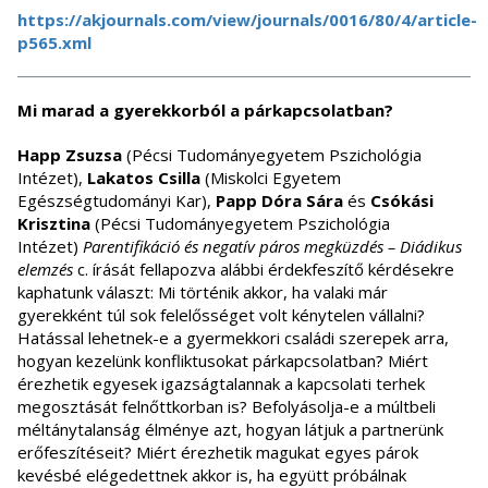
https://akjournals.com/view/journals/0016/80/4/article-
p565.xml
Mi marad a gyerekkorból a párkapcsolatban?
Happ Zsuzsa
(Pécsi Tudományegyetem Pszichológia
Intézet),
Lakatos Csilla
(Miskolci Egyetem
Egészségtudományi Kar),
Papp Dóra Sára
és
Csókási
Krisztina
(Pécsi Tudományegyetem Pszichológia
Intézet)
Parentifikáció és negatív páros megküzdés – Diádikus
elemzés
c. írását fellapozva alábbi érdekfeszítő kérdésekre
kaphatunk választ: Mi történik akkor, ha valaki már
gyerekként túl sok felelősséget volt kénytelen vállalni?
Hatással lehetnek-e a gyermekkori családi szerepek arra,
hogyan kezelünk konfliktusokat párkapcsolatban? Miért
érezhetik egyesek igazságtalannak a kapcsolati terhek
megosztását felnőttkorban is? Befolyásolja-e a múltbeli
méltánytalanság élménye azt, hogyan látjuk a partnerünk
erőfeszítéseit? Miért érezhetik magukat egyes párok
kevésbé elégedettnek akkor is, ha együtt próbálnak