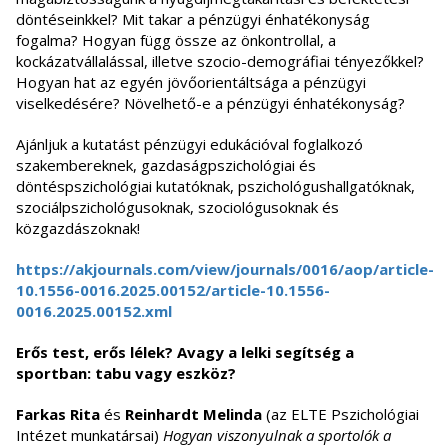
döntéseinkkel? Mit takar a pénzügyi énhatékonyság
fogalma? Hogyan függ össze az önkontrollal, a
kockázatvállalással, illetve szocio-demográfiai tényezőkkel?
Hogyan hat az egyén jövőorientáltsága a pénzügyi
viselkedésére? Növelhető-e a pénzügyi énhatékonyság?
Ajánljuk a kutatást pénzügyi edukációval foglalkozó
szakembereknek, gazdaságpszichológiai és
döntéspszichológiai kutatóknak, pszichológushallgatóknak,
szociálpszichológusoknak, szociológusoknak és
közgazdászoknak!
https://akjournals.com/view/journals/0016/aop/article-
10.1556-0016.2025.00152/article-10.1556-
0016.2025.00152.xml
Erős test, erős lélek? Avagy a lelki segítség a
sportban: tabu vagy eszköz?
Farkas Rita
és
Reinhardt Melinda
(az ELTE Pszichológiai
Intézet munkatársai)
Hogyan viszonyulnak a sportolók a