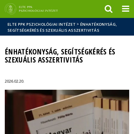
Események
ELTE a
Hírek
sajtóban
>
ELTE PPK PSZICHOLÓGIAI INTÉZET
ÉNHATÉKONYSÁG,
SEGÍTSÉGKÉRÉS ÉS SZEXUÁLIS ASSZERTIVITÁS
ÉNHATÉKONYSÁG, SEGÍTSÉGKÉRÉS ÉS
SZEXUÁLIS ASSZERTIVITÁS
2026.02.20.