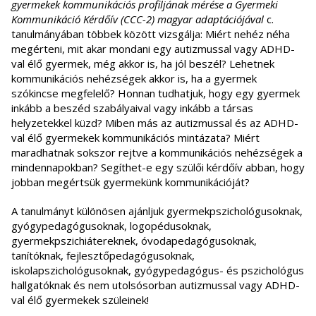
gyermekek kommunikációs profiljának mérése a Gyermeki
Kommunikáció Kérdőív (CCC-2) magyar adaptációjával
c.
tanulmányában többek között vizsgálja: Miért nehéz néha
megérteni, mit akar mondani egy autizmussal vagy ADHD-
val élő gyermek, még akkor is, ha jól beszél? Lehetnek
kommunikációs nehézségek akkor is, ha a gyermek
szókincse megfelelő? Honnan tudhatjuk, hogy egy gyermek
inkább a beszéd szabályaival vagy inkább a társas
helyzetekkel küzd? Miben más az autizmussal és az ADHD-
val élő gyermekek kommunikációs mintázata? Miért
maradhatnak sokszor rejtve a kommunikációs nehézségek a
mindennapokban? Segíthet-e egy szülői kérdőív abban, hogy
jobban megértsük gyermekünk kommunikációját?
A tanulmányt különösen ajánljuk gyermekpszichológusoknak,
gyógypedagógusoknak, logopédusoknak,
gyermekpszichiátereknek, óvodapedagógusoknak,
tanítóknak, fejlesztőpedagógusoknak,
iskolapszichológusoknak, gyógypedagógus- és pszichológus
hallgatóknak és nem utolsósorban autizmussal vagy ADHD-
val élő gyermekek szüleinek!