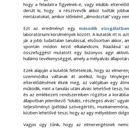
hogy a feladatra figyelnek-e, vagy inkább elterel
derült ki, hogy a résztvevők akkor tudták jobba
mintázatokat, amikor időnként „álmodoztak” vagy nem 
Ezt az eredményt egy
második vizsgálatban
laboratóriumi körülmények között. A kutatók itt is az
jár a jobb tudattalan tanulással, elsősorban akkor,
spontán módon kezd elkalandozni. Ráadásul a
összefüggést mutatott egy bizonyos agyi aktivit
hullámú tevékenységgel, amely a mélyalvás állapotár
Ezek alapján a kutatók feltételezik, hogy az elmeren
üzemmódba váltanak át anélkül, hogy tényleges
elterelődésének élünk meg, az valójában egy átmene
működik, mint a tanulás utáni alvás: lehetővé teszi, 
és az emlékezeti rendszereiben rögzítse a korábba
állapotban jelentkező "lokális, részleges alvás" ugya
teljesítményt (például szövegértés, munkamemória
közben lehetővé teszi, hogy az agy mélyebben dolgoz
Vagyis úgy tűnik, hogy az elmerengésnek nemcs