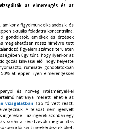
 vizsgálták az elmerengés és az
k, amikor a figyelmünk elkalandozik, és
ppen aktuális feladatra koncentrálna,
lódó gondolatok, emlékek és érzések
és meglehetősen rossz hírnévre tett
lkalandozó figyelem számos területen
zességében úgy tűnt, hogy ilyenkor az
olgozás kihívásai elől, hogy helyette
nyomasztó, ruminatív gondolatokban
0-50%-át éppen ilyen elmerengéssel
spanyol és norvég intézményekkel
rtelmű hátrányai mellett lehet-e az
ine vizsgálatban
135 fő vett részt,
elvégezniük. A feladat nem igényelt
os ingerekre – az ingerek azonban egy
rlás során a résztvevők megtanultak
et közben időnként megkérdezték őket,