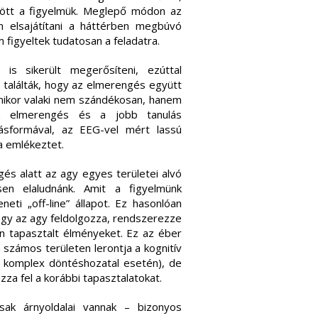
ődött a figyelmük. Meglepő módon az
n elsajátítani a háttérben megbúvó
figyeltek tudatosan a feladatra.
is sikerült megerősíteni, ezúttal
t találták, hogy az elmerengés együtt
 amikor valaki nem szándékosan, hanem
z elmerengés és a jobb tanulás
ásformával, az EEG-vel mért lassú
a emlékeztet.
gés alatt az agy egyes területei alvó
en elaludnánk. Amit a figyelmünk
ti „off-line” állapot. Ez hasonlóan
hogy az agy feldolgozza, rendszerezze
n tapasztalt élményeket. Ez az éber
n számos területen lerontja a kognitív
, komplex döntéshozatal esetén), de
za fel a korábbi tapasztalatokat.
ak árnyoldalai vannak – bizonyos