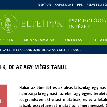
Események
ELTE a
Hírek
NEPTUN
KAPCSOLAT
PPK
FELVÉTELIZ
sajtóban
SZÉKEK
MUNKATÁRSAINK
OKTATÁS
KUTATÁ
 FIGYELEM ELKALANDOZIK, DE AZ AGY MÉGIS TANUL
IK, DE AZ AGY MÉGIS TANUL
Habár az ébrenlét és az alvás látszólag egymás e
nem zárja ki egymást: az éber agy egyes terület
idegrendszeri aktivitást mutatnak, és ez a lokál
látszik összefüggést mutat az elmerengéssel.