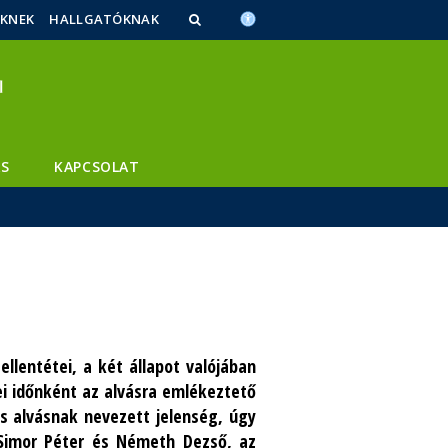
ŐKNEK
HALLGATÓKNAK
S
KAPCSOLAT
llentétei, a két állapot valójában
ei időnként az alvásra emlékeztető
is alvásnak nevezett jelenség, úgy
 Simor Péter és Németh Dezső, az