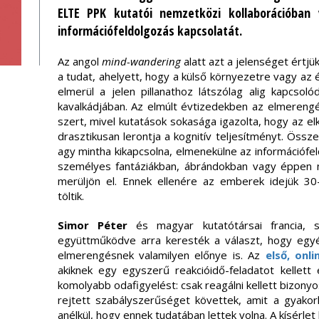
ELTE PPK kutatói nemzetközi kollaborációban
információfeldolgozás kapcsolatát.
Az angol
mind-wandering
alatt azt a jelenséget értjü
a tudat, ahelyett, hogy a külső környezetre vagy az é
elmerül a jelen pillanathoz látszólag alig kapcso
kavalkádjában. Az elmúlt évtizedekben az elmereng
szert, mivel kutatások sokasága igazolta, hogy az e
drasztikusan lerontja a kognitív teljesítményt. Öss
agy mintha kikapcsolna, elmenekülne az információfeld
személyes fantáziákban, ábrándokban vagy éppen 
merüljön el. Ennek ellenére az emberek idejük 3
töltik.
Simor Péter
és magyar kutatótársai francia, 
együttműködve arra keresték a választ, hogy egyé
elmerengésnek valamilyen előnye is. Az
első, onl
akiknek egy egyszerű reakcióidő-feladatot kellett 
komolyabb odafigyelést: csak reagálni kellett bizony
rejtett szabályszerűséget követtek, amit a gyako
anélkül, hogy ennek tudatában lettek volna. A kísérl